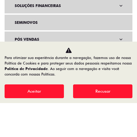
SOLUÇÕES FINANCEIRAS
SEMINOVOS
PÓS VENDAS
Para otimizar sua experiência durante a navegação, fazemos uso de nossa
Política de Cookies e para proteger seus dados pessoais respeitamos nossa
INSTITUCIONAL
Política de Privacidade
. Ao seguir com a navegação e visita você
concorda com nossas Políticas.
BENEFÍCIOS FIAT
Aceitar
Recusar
AGENDE UM TEST DRIVE
COMPARATIVO