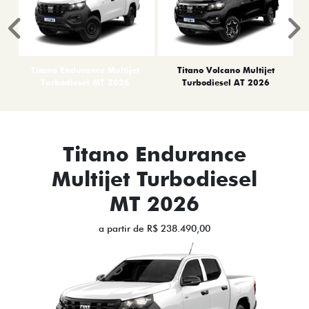
Anterior
P
Titano Endurance Multijet
Titano Volcano Multijet
Turbodiesel MT 2026
Turbodiesel AT 2026
Titano Endurance
Multijet Turbodiesel
MT 2026
a partir de R$ 238.490,00