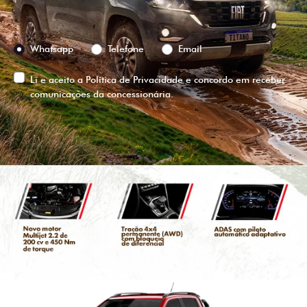
Preferência de contato:
Whatsapp
Telefone
Email
Li e aceito a
Política de Privacidade
e concordo em receber
comunicações da concessionária.
ENTRAR EM CONTATO
VISUALIZE O
VEÍCULO EM
360°