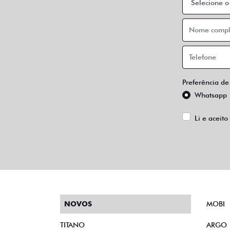
Preferência de
Whatsapp
Li e aceito
NOVOS
MOBI
TITANO
ARGO