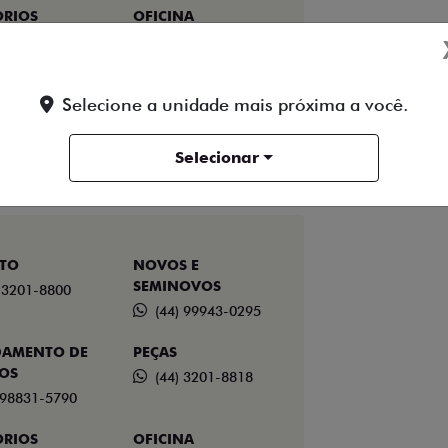
ÓRIOS
OFICINA
 99173-2646
(44) 2101-8875
RIA E
LOCADORA
Selecione a unidade mais próxima a você.
RA
(44) 99148-4084
 2101-8858
Selecionar
TO
NOVOS E
SEMINOVOS
) 3201-8800
(44) 99943-0295
AMENTO DE
PEÇAS
ÇOS
(44) 3201-8818
 98831-5790
ÓRIOS
OFICINA