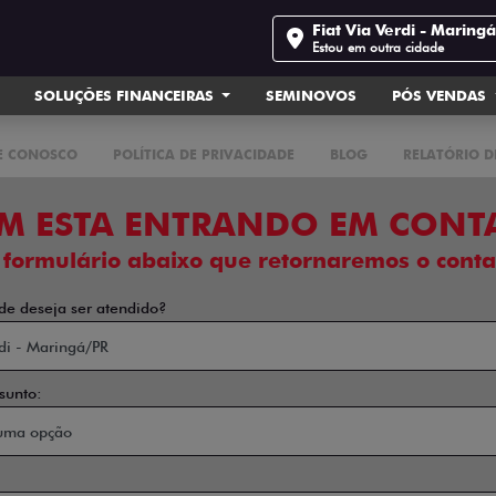
Fiat Via Verdi - Maring
Estou em outra cidade
SOLUÇÕES FINANCEIRAS
SEMINOVOS
PÓS VENDAS
E CONOSCO
POLÍTICA DE PRIVACIDADE
BLOG
RELATÓRIO D
M ESTA ENTRANDO EM CONT
 formulário abaixo que retornaremos o conta
de deseja ser atendido?
sunto: