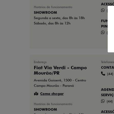
ACESS
Horários de funcionamento
(44)
SHOWROOM
Segunda a sexta, das 8h às 18h
FUNILA
Sábado, das 8h às 12h
PINTU
(44)
Endereço
Telefones
Fiat Via Verdi - Campo
CONTA
Mourão/PR
(44
Avenida Goioerê, 1500 - Centro
Campo Mourão - Paraná
AGEND
Como chegar
SERVI
(44)
Horários de funcionamento
SHOWROOM
ACESS