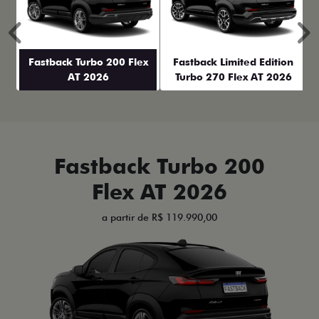
Anterior
P
Fastback Turbo 200 Flex
Fastback Limited Edition
AT 2026
Turbo 270 Flex AT 2026
Fastback Turbo 200
Flex AT 2026
a partir de R$ 119.990,00