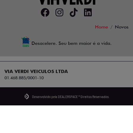
Home
Novos
Desacelere. Seu bem maior é a vida.
VIA VERDI VEICULOS LTDA
01.468.885/0001-10
Desenvolvido pela DEALERSPACE ® Direitos Reservados.