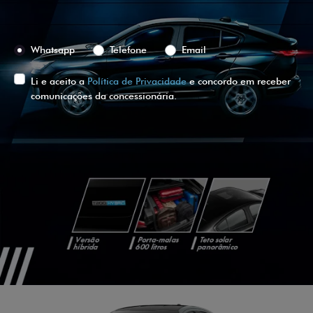
Preferência de contato:
Whatsapp
Telefone
Email
Li e aceito a
Política de Privacidade
e concordo em receber
comunicações da concessionária.
ENTRAR EM CONTATO
VISUALIZE O
VEÍCULO EM
360°